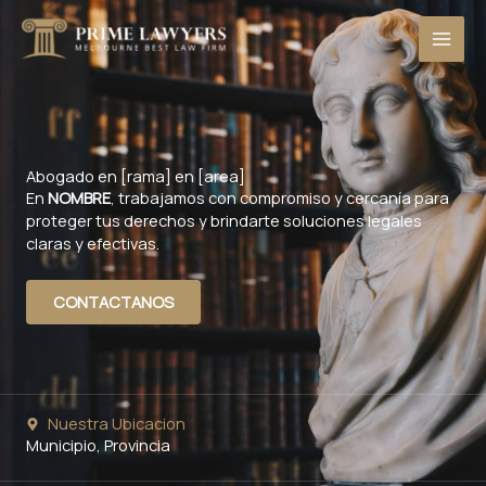
Skip
to
content
Abogado en [rama] en [area]
En
NOMBRE
, trabajamos con compromiso y cercanía para
proteger tus derechos y brindarte soluciones legales
claras y efectivas.
CONTACTANOS
Nuestra Ubicacion
Municipio, Provincia