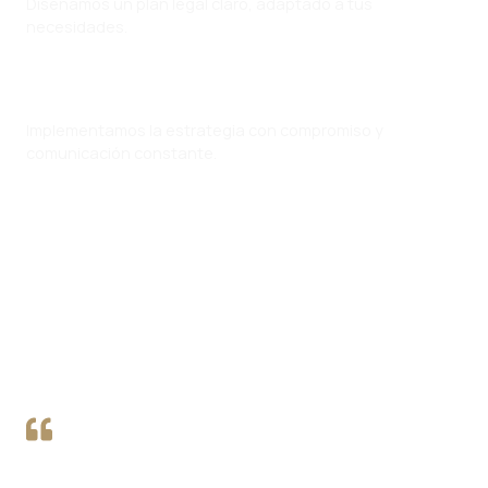
Diseñamos un plan legal claro, adaptado a tus
necesidades.
Ejecución
Implementamos la estrategia con compromiso y
comunicación constante.
Nuestros clientes
Lorem ipsum dolor sit amet, consectetur