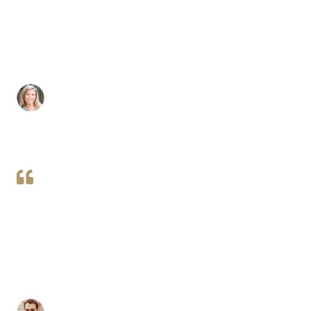
adipiscing elit. Sed ut perspiciatis unde
omnis iste natus error sit voluptatem. Clienti
nostri saepe laudant qualitatem operis
nostri et excellentiam in servitio. Nihil satis
est nisi optimum!
[Nombre] [Apellido]
Lorem ipsum dolor sit amet, consectetur
adipiscing elit. Sed ut perspiciatis unde
omnis iste natus error sit voluptatem. Clienti
nostri saepe laudant qualitatem operis
nostri et excellentiam in servitio. Nihil satis
est nisi optimum!