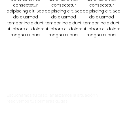
consectetur
consectetur
consectetur
adipiscing elit. Sed
adipiscing elit. Sed
adipiscing elit. Sed
do eiusmod
do eiusmod
do eiusmod
tempor incididunt
tempor incididunt
tempor incididunt
ut labore et dolore
ut labore et dolore
ut labore et dolore
magna aliqua.​
magna aliqua.​
magna aliqua.​
Nuestro proceso
Consulta
Escuchamos tu caso, analizamos la situación y
resolvemos tus primeras dudas.
Estrategia